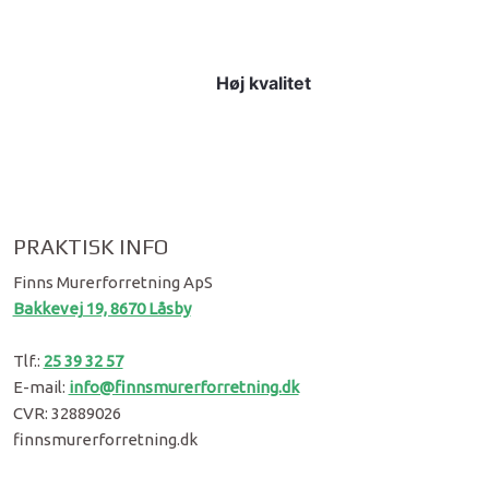
Høj kvalitet
PRAKTISK INFO​
Finns Murerforretning ApS
Bakkevej 19, 8670 Låsby
Tlf.:
25 39 32 57
E-mail:
info@finnsmurerforretning.dk
CVR: 32889026
finnsmu​rerforretning.dk