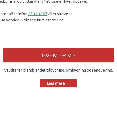
lkomne, og vi står klar til at løse enhver opgave.
ester på telefon
25 39 32 57
eller skrive til
, så vender vi tilbage hurtigst muligt.
HVEM ER VI?​
Vi udfører blandt andet tilbygning, ombygning og renovering.
Læs mere → ​