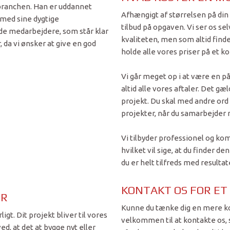
 branchen. Han er uddannet
Afhængigt af størrelsen på din 
 med sine dygtige
tilbud på opgaven. Vi ser os s
e medarbejdere, som står klar
kvaliteten, men som altid finder
, da vi ønsker at give en god
holde alle vores priser på et k
Vi går meget op i at være en på
altid alle vores aftaler. Det gæ
projekt. Du skal med andre or
projekter, når du samarbejder
Vi tilbyder professionel og ko
hvilket vil sige, at du finder de
du er helt tilfreds med resultat
KONTAKT OS FOR ET
ER
​Kunne du tænke dig en mere kon
gt. Dit projekt bliver til vores
velkommen til at kontakte os, 
, at det at bygge nyt eller